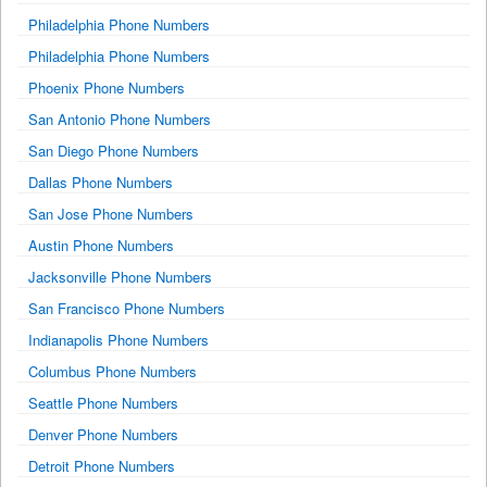
Philadelphia Phone Numbers
Philadelphia Phone Numbers
Phoenix Phone Numbers
San Antonio Phone Numbers
San Diego Phone Numbers
Dallas Phone Numbers
San Jose Phone Numbers
Austin Phone Numbers
Jacksonville Phone Numbers
San Francisco Phone Numbers
Indianapolis Phone Numbers
Columbus Phone Numbers
Seattle Phone Numbers
Denver Phone Numbers
Detroit Phone Numbers