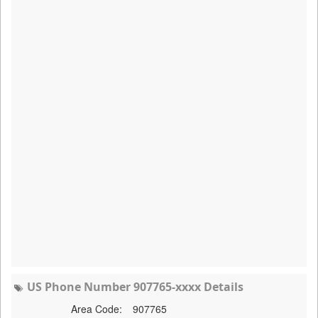
US Phone Number 907765-xxxx Details
Area Code:
907765