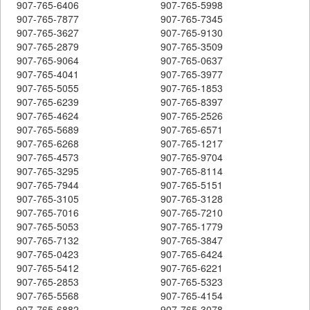
907-765-6406
907-765-5998
907-765-7877
907-765-7345
907-765-3627
907-765-9130
907-765-2879
907-765-3509
907-765-9064
907-765-0637
907-765-4041
907-765-3977
907-765-5055
907-765-1853
907-765-6239
907-765-8397
907-765-4624
907-765-2526
907-765-5689
907-765-6571
907-765-6268
907-765-1217
907-765-4573
907-765-9704
907-765-3295
907-765-8114
907-765-7944
907-765-5151
907-765-3105
907-765-3128
907-765-7016
907-765-7210
907-765-5053
907-765-1779
907-765-7132
907-765-3847
907-765-0423
907-765-6424
907-765-5412
907-765-6221
907-765-2853
907-765-5323
907-765-5568
907-765-4154
907-765-6882
907-765-3078