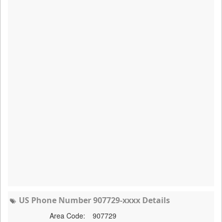
US Phone Number 907729-xxxx Details
Area Code:
907729