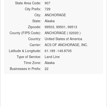
State Area Code:
907
City Prefix:
729
City:
ANCHORAGE
State:
Alaska
Zipcode:
99503, 99501, 99513
County (FIPS Code):
ANCHORAGE ( 02020 )
Country:
United States of America
Carrier:
ACS OF ANCHORAGE, INC.
Latitude & Longitude:
61.189 -149.8705
Type of Service:
Land Line
Time Zone:
Alaska
Businesses in Prefix:
22