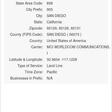
State Area Code:
858
City Prefix:
905
City:
SAN DIEGO
State:
California
Zipcode:
92129, 92126, 92131
County (FIPS Code):
SAN DIEGO ( 06073 )
Country:
United States of America
Carrier:
MCI WORLDCOM COMMUNICATIONS,
I
Latitude & Longitude:
32.9604 -117.1228
Type of Service:
Land Line
Time Zone:
Pacific
Businesses in Prefix:
N/A