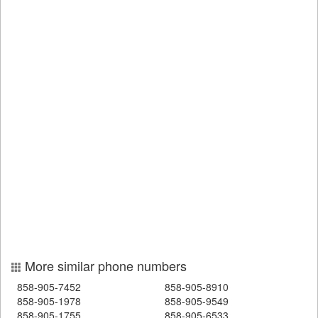
More similar phone numbers
858-905-7452
858-905-8910
858-905-1978
858-905-9549
858-905-1755
858-905-6533