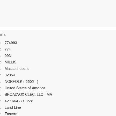
ils
:
774993
:
774
:
993
:
MILLIS
:
Massachusetts
:
02054
:
NORFOLK ( 25021 )
:
United States of America
:
BROADVOX-CLEC, LLC - MA
:
42.1664 -71.3581
:
Land Line
:
Eastern