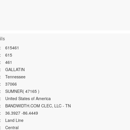
ls
:
615461
:
615
:
461
:
GALLATIN
:
Tennessee
:
37066
:
SUMNER( 47165 )
:
United States of America
:
BANDWIDTH.COM CLEC, LLC - TN
:
36.3927 -86.4449
:
Land Line
:
Central