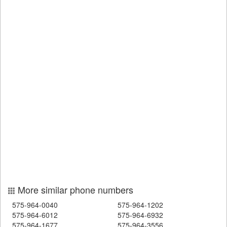
More similar phone numbers
575-964-0040
575-964-1202
575-964-6012
575-964-6932
575-964-1677
575-964-3556