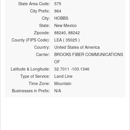
State Area Code:
575
City Prefix:
964
City:
HOBBS
State:
New Mexico
Zipcode:
88240, 88242
County (FIPS Code):
LEA ( 35025 )
Country:
United States of America
Carrier:
BROOKS FIBER COMMUNICATIONS
OF
Latitude & Longitude:
32.7011 -103.1346
Type of Service:
Land Line
Time Zone:
Mountain
Businesses in Prefix:
N/A