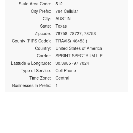
State Area Code:
512
City Prefix:
784 Cellular
City:
AUSTIN
State:
Texas
Zipcode:
78758, 78727, 78753
County (FIPS Code):
TRAVIS( 48453 )
Country:
United States of America
Carrier:
SPRINT SPECTRUM L.P.
Latitude & Longitude:
30.3985 -97.7024
Type of Service:
Cell Phone
Time Zone:
Central
Businesses in Prefix:
1