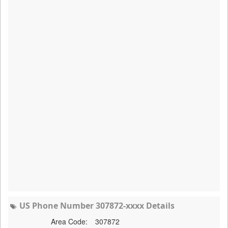
US Phone Number 307872-xxxx Details
Area Code:
307872