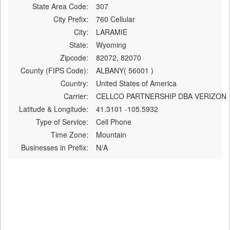
State Area Code:
307
City Prefix:
760 Cellular
City:
LARAMIE
State:
Wyoming
Zipcode:
82072, 82070
County (FIPS Code):
ALBANY( 56001 )
Country:
United States of America
Carrier:
CELLCO PARTNERSHIP DBA VERIZON
Latitude & Longitude:
41.3101 -105.5932
Type of Service:
Cell Phone
Time Zone:
Mountain
Businesses in Prefix:
N/A