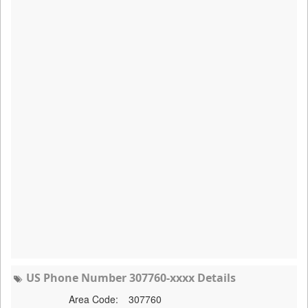
US Phone Number 307760-xxxx Details
Area Code:
307760