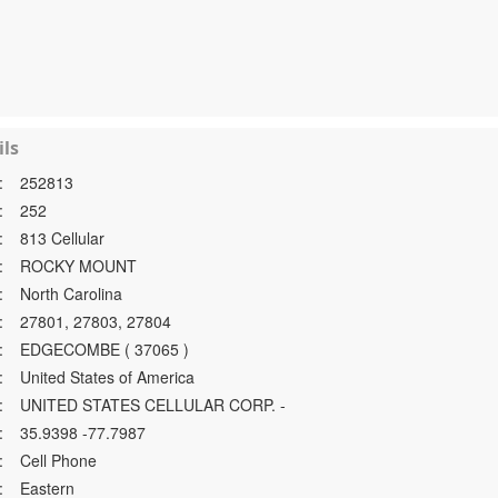
ls
:
252813
:
252
:
813 Cellular
:
ROCKY MOUNT
:
North Carolina
:
27801, 27803, 27804
:
EDGECOMBE ( 37065 )
:
United States of America
:
UNITED STATES CELLULAR CORP. -
:
35.9398 -77.7987
:
Cell Phone
:
Eastern