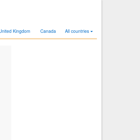
United Kingdom
Canada
All countries