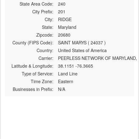
State Area Code:
240
City Prefix:
201
City:
RIDGE
State:
Maryland
Zipcode:
20680
County (FIPS Code):
SAINT MARYS ( 24037 )
Country:
United States of America
Carrier:
PEERLESS NETWORK OF MARYLAND,
Latitude & Longitude:
38.1151 -76.3665
Type of Service:
Land Line
Time Zone:
Eastern
Businesses in Prefix:
N/A