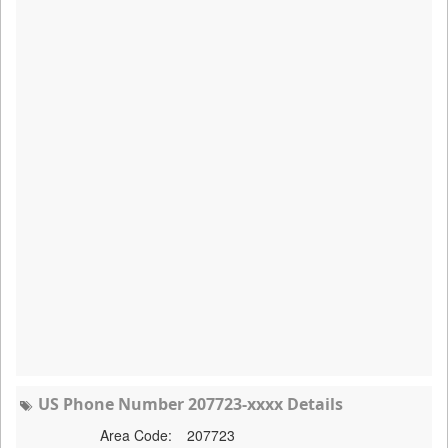
US Phone Number 207723-xxxx Details
Area Code:
207723