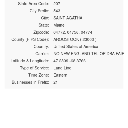
State Area Code:
207
City Prefix:
543
City:
SAINT AGATHA
State:
Maine
Zipcode:
04772, 04756, 04774
County (FIPS Code):
AROOSTOOK ( 23003 )
Country:
United States of America
Carrier:
NO NEW ENGLAND TEL OP DBA FAIR
Latitude & Longitude:
47.2809 -68.3766
Type of Service:
Land Line
Time Zone:
Eastern
Businesses in Prefix:
21