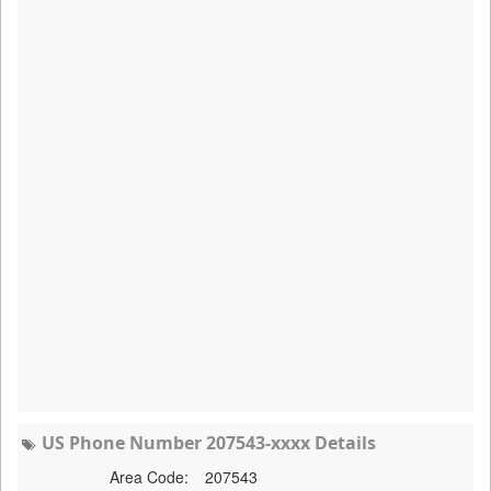
US Phone Number 207543-xxxx Details
Area Code:
207543