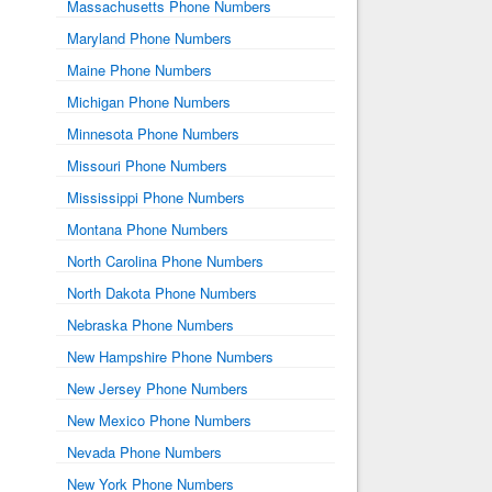
Massachusetts Phone Numbers
Maryland Phone Numbers
Maine Phone Numbers
Michigan Phone Numbers
Minnesota Phone Numbers
Missouri Phone Numbers
Mississippi Phone Numbers
Montana Phone Numbers
North Carolina Phone Numbers
North Dakota Phone Numbers
Nebraska Phone Numbers
New Hampshire Phone Numbers
New Jersey Phone Numbers
New Mexico Phone Numbers
Nevada Phone Numbers
New York Phone Numbers