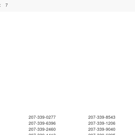
:
7
207-339-0277
207-339-8543
207-339-6396
207-339-1206
207-339-2460
207-339-9040