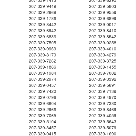
207-339-1413
207-339-6295
207-339-9449
207-339-5803
207-339-2669
207-339-9559
207-339-1786
207-339-6899
207-339-3442
207-339-0017
207-339-6942
207-339-8410
207-339-6836
207-339-8542
207-339-7505
207-339-0258
207-339-0969
207-339-4010
207-339-8179
207-339-4279
207-339-7262
207-339-3725
207-339-1866
207-339-1455
207-339-1984
207-339-7002
207-339-2974
207-339-3392
207-339-0457
207-339-5691
207-339-7420
207-339-7139
207-339-0796
207-339-4970
207-339-6604
207-339-7330
207-339-2966
207-339-8469
207-339-7065
207-339-4059
207-339-5104
207-339-5643
207-339-3457
207-339-5079
207-339-0415
207-339-1690