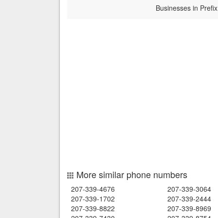
Businesses in Prefix
More similar phone numbers
207-339-4676
207-339-3064
207-339-1702
207-339-2444
207-339-8822
207-339-8969