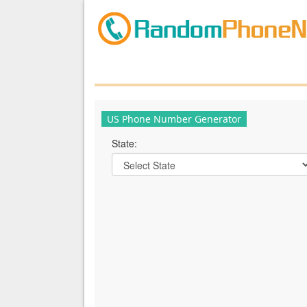
US Phone Number Generator
State: