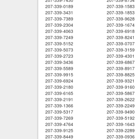
207-339-7430
207-339-8754
207-339-0189
207-339-1583
207-339-3431
207-339-1853
207-339-7389
207-339-9628
207-339-2304
207-339-1674
207-339-4063
207-339-6918
207-339-7249
207-339-8241
207-339-5152
207-339-0707
207-339-5073
207-339-3159
207-339-2723
207-339-4301
207-339-3436
207-339-6867
207-339-5589
207-339-8917
207-339-9915
207-339-8825
207-339-6924
207-339-9321
207-339-2180
207-339-9160
207-339-6165
207-339-5867
207-339-2191
207-339-2622
207-339-1366
207-339-2249
207-339-5317
207-339-9490
207-339-7269
207-339-5192
207-339-4764
207-339-1643
207-339-9125
207-339-2289
207-339-8449
207-339-0936