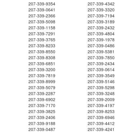
207-339-9354
207-339-4342
207-339-0641
207-339-3320
207-339-2366
207-339-7194
207-339-5098
207-339-3189
207-339-1158
207-339-2432
207-339-7291
207-339-4804
207-339-3765
207-339-1978
207-339-8233
207-339-0486
207-339-8550
207-339-5381
207-339-8308
207-339-7850
207-339-6851
207-339-2434
207-339-3200
207-339-0614
207-339-7819
207-339-3549
207-339-8999
207-339-5146
207-339-5079
207-339-5298
207-339-2287
207-339-3248
207-339-6902
207-339-2009
207-339-7170
207-339-4197
207-339-3825
207-339-8253
207-339-2406
207-339-6946
207-339-9188
207-339-4412
207-339-0487
207-339-4241