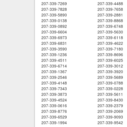
207-339-7269
207-339-4488
207-339-7828
207-339-7658
207-339-5890
207-339-2881
207-339-0138
207-339-8868
207-339-0892
207-339-6748
207-339-6604
207-339-5630
207-339-6973
207-339-6118
207-339-6831
207-339-4622
207-339-3590
207-339-7180
207-339-1236
207-339-8696
207-339-4511
207-339-6025
207-339-6714
207-339-3012
207-339-1367
207-339-3920
207-339-2546
207-339-5689
207-339-4148
207-339-0788
207-339-7343
207-339-0228
207-339-3873
207-339-5611
207-339-4524
207-339-8430
207-339-0616
207-339-2379
207-339-8776
207-339-2069
207-339-6529
207-339-9093
207-339-1994
207-339-9542