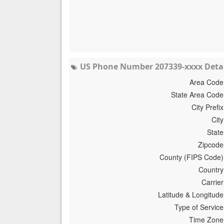
US Phone Number 207339-xxxx Detai
Area Code
State Area Code
City Prefix
City
State
Zipcode
County (FIPS Code)
Country
Carrier
Latitude & Longitude
Type of Service
Time Zone