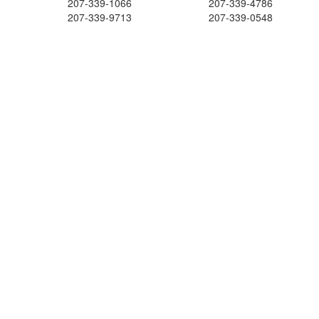
207-339-1066
207-339-4786
207-339-9713
207-339-0548