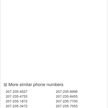
More similar phone numbers
207-235-6527
207-235-8996
207-235-4753
207-235-8455
207-235-1872
207-235-7700
207-235-3472
207-235-7053