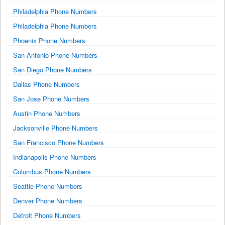
Philadelphia Phone Numbers
Philadelphia Phone Numbers
Phoenix Phone Numbers
San Antonio Phone Numbers
San Diego Phone Numbers
Dallas Phone Numbers
San Jose Phone Numbers
Austin Phone Numbers
Jacksonville Phone Numbers
San Francisco Phone Numbers
Indianapolis Phone Numbers
Columbus Phone Numbers
Seattle Phone Numbers
Denver Phone Numbers
Detroit Phone Numbers