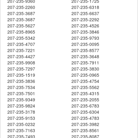
207-235-9360
207-235-1725
207-235-2260
207-235-6318
207-235-3687
207-235-6637
207-235-3687
207-235-2292
207-235-5627
207-235-4526
207-235-8965
207-235-3846
207-235-5342
207-235-9793
207-235-4707
207-235-0095
207-235-7221
207-235-8577
207-235-4427
207-235-3648
207-235-9908
207-235-7911
207-235-7297
207-235-3830
207-235-1519
207-235-0965
207-235-3836
207-235-4754
207-235-7534
207-235-5562
207-235-7501
207-235-4315
207-235-9349
207-235-2055
207-235-9824
207-235-6783
207-235-3178
207-235-6304
207-235-9153
207-235-4783
207-235-0232
207-235-3982
207-235-7163
207-235-8561
207-235-7493
207-235-8087