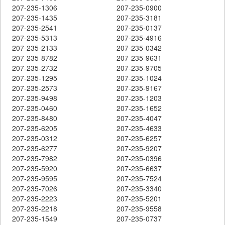
207-235-1306
207-235-0900
207-235-1435
207-235-3181
207-235-2541
207-235-0137
207-235-5313
207-235-4916
207-235-2133
207-235-0342
207-235-8782
207-235-9631
207-235-2732
207-235-9705
207-235-1295
207-235-1024
207-235-2573
207-235-9167
207-235-9498
207-235-1203
207-235-0460
207-235-1652
207-235-8480
207-235-4047
207-235-6205
207-235-4633
207-235-0312
207-235-6257
207-235-6277
207-235-9207
207-235-7982
207-235-0396
207-235-5920
207-235-6637
207-235-9595
207-235-7524
207-235-7026
207-235-3340
207-235-2223
207-235-5201
207-235-2218
207-235-9558
207-235-1549
207-235-0737