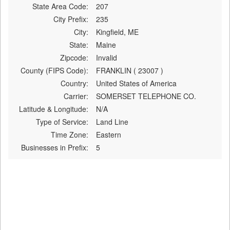
State Area Code:
207
City Prefix:
235
City:
Kingfield, ME
State:
Maine
Zipcode:
Invalid
County (FIPS Code):
FRANKLIN ( 23007 )
Country:
United States of America
Carrier:
SOMERSET TELEPHONE CO.
Latitude & Longitude:
N/A
Type of Service:
Land Line
Time Zone:
Eastern
Businesses in Prefix:
5