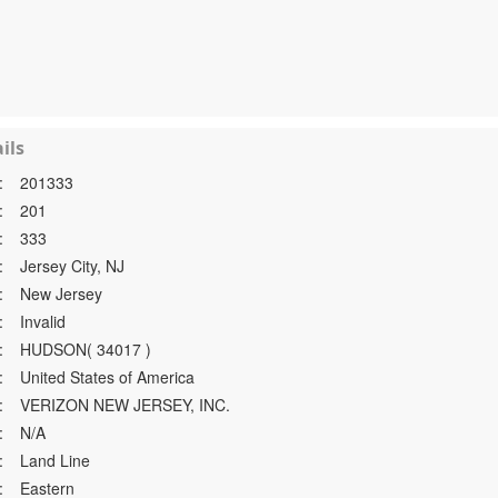
ils
:
201333
:
201
:
333
:
Jersey City, NJ
:
New Jersey
:
Invalid
:
HUDSON( 34017 )
:
United States of America
:
VERIZON NEW JERSEY, INC.
:
N/A
:
Land Line
:
Eastern