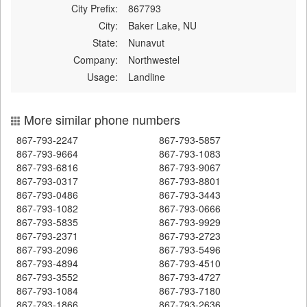
City Prefix:
867793
City:
Baker Lake, NU
State:
Nunavut
Company:
Northwestel
Usage:
Landline
More similar phone numbers
867-793-2247
867-793-5857
867-793-9664
867-793-1083
867-793-6816
867-793-9067
867-793-0317
867-793-8801
867-793-0486
867-793-3443
867-793-1082
867-793-0666
867-793-5835
867-793-9929
867-793-2371
867-793-2723
867-793-2096
867-793-5496
867-793-4894
867-793-4510
867-793-3552
867-793-4727
867-793-1084
867-793-7180
867-793-1866
867-793-2636