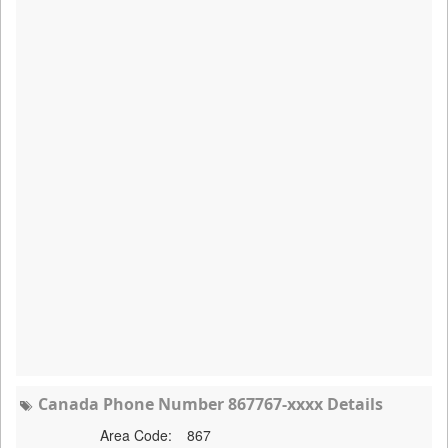
Canada Phone Number 867767-xxxx Details
Area Code:
867