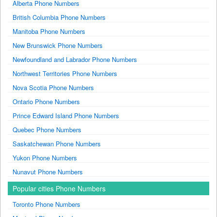
Alberta Phone Numbers
British Columbia Phone Numbers
Manitoba Phone Numbers
New Brunswick Phone Numbers
Newfoundland and Labrador Phone Numbers
Northwest Territories Phone Numbers
Nova Scotia Phone Numbers
Ontario Phone Numbers
Prince Edward Island Phone Numbers
Quebec Phone Numbers
Saskatchewan Phone Numbers
Yukon Phone Numbers
Nunavut Phone Numbers
Popular cities Phone Numbers
Toronto Phone Numbers