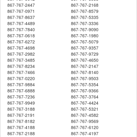
867-767-2447
867-767-2168
867-767-0971
867-767-8579
867-767-8637
867-767-5335
867-767-4489
867-767-3336
867-767-7840
867-767-9090
867-767-0618
867-767-1980
867-767-6272
867-767-5079
867-767-4698
867-767-9357
867-767-2982
867-767-9729
867-767-3485
867-767-4650
867-767-8234
867-767-2147
867-767-7466
867-767-8140
867-767-0220
867-767-9503
867-767-9884
867-767-5354
867-767-6888
867-767-9366
867-767-7236
867-767-3764
867-767-9949
867-767-4424
867-767-3188
867-767-5321
867-767-2191
867-767-4582
867-767-8182
867-767-9569
867-767-4188
867-767-6120
867-767-2188
867-767-4197