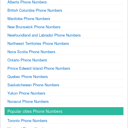
Alberta Phone Numbers
British Columbia Phone Numbers
Manitoba Phone Numbers
New Brunswick Phone Numbers
Newfoundland and Labrador Phone Numbers
Northwest Territories Phone Numbers
Nova Scotia Phone Numbers
Ontario Phone Numbers
Prince Edward Island Phone Numbers
Quebec Phone Numbers
Saskatchewan Phone Numbers
Yukon Phone Numbers
Nunavut Phone Numbers
Popular cities Phone Numbers
Toronto Phone Numbers