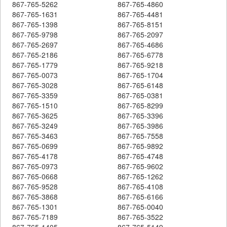
867-765-5262
867-765-4860
867-765-1631
867-765-4481
867-765-1398
867-765-8151
867-765-9798
867-765-2097
867-765-2697
867-765-4686
867-765-2186
867-765-6778
867-765-1779
867-765-9218
867-765-0073
867-765-1704
867-765-3028
867-765-6148
867-765-3359
867-765-0381
867-765-1510
867-765-8299
867-765-3625
867-765-3396
867-765-3249
867-765-3986
867-765-3463
867-765-7558
867-765-0699
867-765-9892
867-765-4178
867-765-4748
867-765-0973
867-765-9602
867-765-0668
867-765-1262
867-765-9528
867-765-4108
867-765-3868
867-765-6166
867-765-1301
867-765-0040
867-765-7189
867-765-3522
867-765-1405
867-765-5149