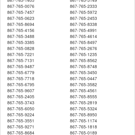
867-765-0076
867-765-2333
867-765-7457
867-765-5972
867-765-0623
867-765-2453
867-765-8694
867-765-8338
867-765-4156
867-765-4991
867-765-3488
867-765-4614
867-765-3385
867-765-8497
867-765-0828
867-765-2676
867-765-7221
867-765-1235
867-765-7131
867-765-8562
867-765-9487
867-765-8748
867-765-6779
867-765-3450
867-765-7718
867-765-0447
867-765-6795
867-765-3582
867-765-9607
867-765-4561
867-765-2405
867-765-8555
867-765-3743
867-765-2819
867-765-6050
867-765-5324
867-765-9224
867-765-8950
867-765-3551
867-765-1174
867-765-9271
867-765-1818
867-765-8684
867-765-0189