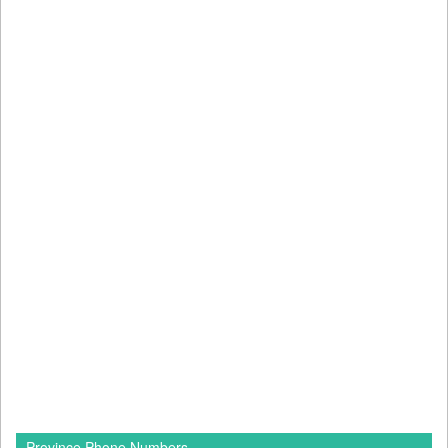
Province Phone Numbers