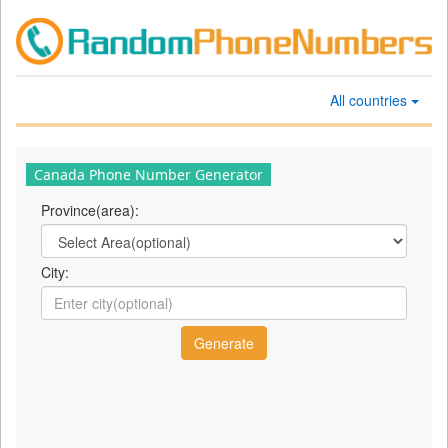
All countries
Canada Phone Number Generator
Province(area):
City: