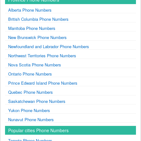
Alberta Phone Numbers
British Columbia Phone Numbers
Manitoba Phone Numbers
New Brunswick Phone Numbers
Newfoundland and Labrador Phone Numbers
Northwest Territories Phone Numbers
Nova Scotia Phone Numbers
Ontario Phone Numbers
Prince Edward Island Phone Numbers
Quebec Phone Numbers
Saskatchewan Phone Numbers
Yukon Phone Numbers
Nunavut Phone Numbers
Popular cities Phone Numbers
Toronto Phone Numbers