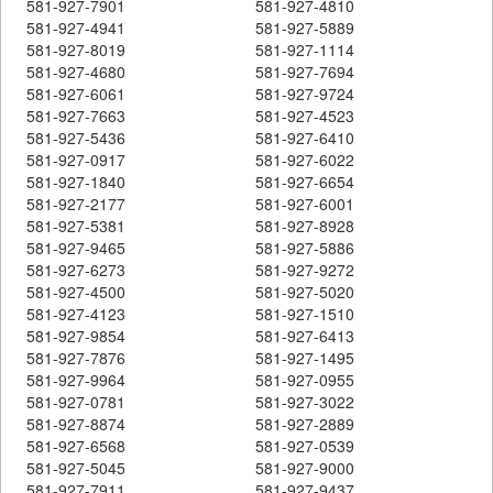
581-927-7901
581-927-4810
581-927-4941
581-927-5889
581-927-8019
581-927-1114
581-927-4680
581-927-7694
581-927-6061
581-927-9724
581-927-7663
581-927-4523
581-927-5436
581-927-6410
581-927-0917
581-927-6022
581-927-1840
581-927-6654
581-927-2177
581-927-6001
581-927-5381
581-927-8928
581-927-9465
581-927-5886
581-927-6273
581-927-9272
581-927-4500
581-927-5020
581-927-4123
581-927-1510
581-927-9854
581-927-6413
581-927-7876
581-927-1495
581-927-9964
581-927-0955
581-927-0781
581-927-3022
581-927-8874
581-927-2889
581-927-6568
581-927-0539
581-927-5045
581-927-9000
581-927-7911
581-927-9437