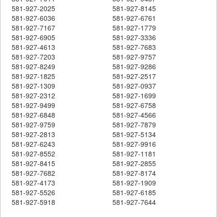
581-927-2025
581-927-8145
581-927-6036
581-927-6761
581-927-7167
581-927-1779
581-927-6905
581-927-3336
581-927-4613
581-927-7683
581-927-7203
581-927-9757
581-927-8249
581-927-9286
581-927-1825
581-927-2517
581-927-1309
581-927-0937
581-927-2312
581-927-1699
581-927-9499
581-927-6758
581-927-6848
581-927-4566
581-927-9759
581-927-7879
581-927-2813
581-927-5134
581-927-6243
581-927-9916
581-927-8552
581-927-1181
581-927-8415
581-927-2855
581-927-7682
581-927-8174
581-927-4173
581-927-1909
581-927-5526
581-927-6185
581-927-5918
581-927-7644