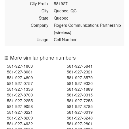
City Prefix:
581927
City:
Quebec, QC
State:
Quebec
Company:
Rogers Communications Partnership
(wireless)
Usage:
Cell Number
More similar phone numbers
581-927-1803
581-927-5841
581-927-8081
581-927-2321
581-927-4809
581-927-3579
581-927-0757
581-927-9320
581-927-1336
581-927-1889
581-927-8700
581-927-0315
581-927-2255
581-927-7258
581-927-9058
581-927-3785
581-927-0221
581-927-0019
581-927-8209
581-927-6248
581-927-4932
581-927-2801