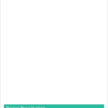
Province Phone Numbers