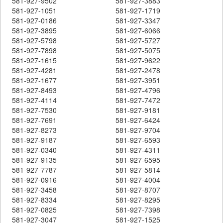
581-927-9502
581-927-3883
581-927-1051
581-927-1719
581-927-0186
581-927-3347
581-927-3895
581-927-6066
581-927-5798
581-927-5727
581-927-7898
581-927-5075
581-927-1615
581-927-9622
581-927-4281
581-927-2478
581-927-1677
581-927-3951
581-927-8493
581-927-4796
581-927-4114
581-927-7472
581-927-7530
581-927-9181
581-927-7691
581-927-6424
581-927-8273
581-927-9704
581-927-9187
581-927-6593
581-927-0340
581-927-4311
581-927-9135
581-927-6595
581-927-7787
581-927-5814
581-927-0916
581-927-4004
581-927-3458
581-927-8707
581-927-8334
581-927-8295
581-927-0825
581-927-7398
581-927-3047
581-927-1525