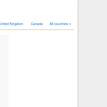
United Kingdom
Canada
All countries