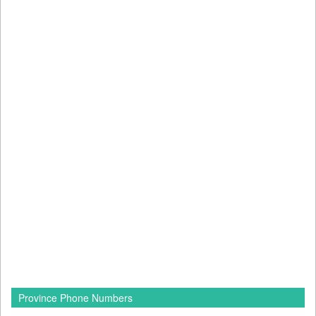
Province Phone Numbers