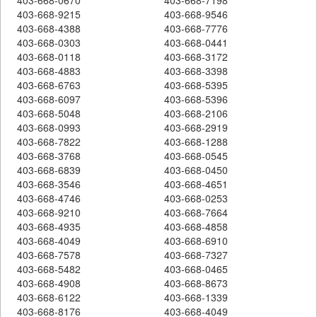
403-668-9215
403-668-9546
403-668-4388
403-668-7776
403-668-0303
403-668-0441
403-668-0118
403-668-3172
403-668-4883
403-668-3398
403-668-6763
403-668-5395
403-668-6097
403-668-5396
403-668-5048
403-668-2106
403-668-0993
403-668-2919
403-668-7822
403-668-1288
403-668-3768
403-668-0545
403-668-6839
403-668-0450
403-668-3546
403-668-4651
403-668-4746
403-668-0253
403-668-9210
403-668-7664
403-668-4935
403-668-4858
403-668-4049
403-668-6910
403-668-7578
403-668-7327
403-668-5482
403-668-0465
403-668-4908
403-668-8673
403-668-6122
403-668-1339
403-668-8176
403-668-4049