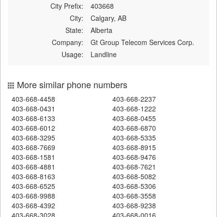
City Prefix:
403668
City:
Calgary, AB
State:
Alberta
Company:
Gt Group Telecom Services Corp.
Usage:
Landline
More similar phone numbers
403-668-4458
403-668-2237
403-668-0431
403-668-1222
403-668-6133
403-668-0455
403-668-6012
403-668-6870
403-668-3295
403-668-5335
403-668-7669
403-668-8915
403-668-1581
403-668-9476
403-668-4881
403-668-7621
403-668-8163
403-668-5082
403-668-6525
403-668-5306
403-668-9988
403-668-3558
403-668-4392
403-668-9238
403-668-3028
403-668-0016