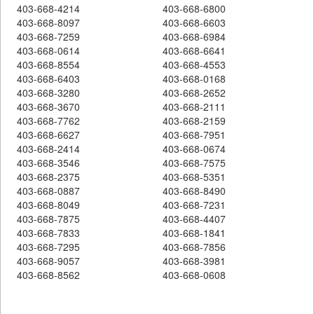
403-668-4214
403-668-6800
403-668-8097
403-668-6603
403-668-7259
403-668-6984
403-668-0614
403-668-6641
403-668-8554
403-668-4553
403-668-6403
403-668-0168
403-668-3280
403-668-2652
403-668-3670
403-668-2111
403-668-7762
403-668-2159
403-668-6627
403-668-7951
403-668-2414
403-668-0674
403-668-3546
403-668-7575
403-668-2375
403-668-5351
403-668-0887
403-668-8490
403-668-8049
403-668-7231
403-668-7875
403-668-4407
403-668-7833
403-668-1841
403-668-7295
403-668-7856
403-668-9057
403-668-3981
403-668-8562
403-668-0608