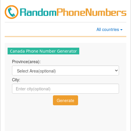
All countries
Canada Phone Number Generator
Province(area):
City: