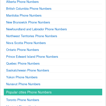
Alberta Phone Numbers
British Columbia Phone Numbers
Manitoba Phone Numbers
New Brunswick Phone Numbers
Newfoundland and Labrador Phone Numbers
Northwest Territories Phone Numbers
Nova Scotia Phone Numbers
Ontario Phone Numbers
Prince Edward Island Phone Numbers
Quebec Phone Numbers
Saskatchewan Phone Numbers
Yukon Phone Numbers
Nunavut Phone Numbers
Popular cities Phone Numbers
Toronto Phone Numbers