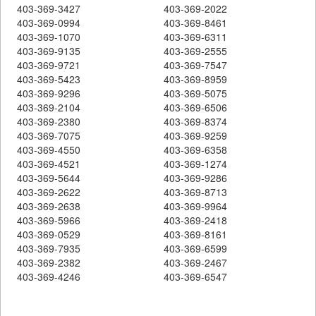
403-369-3427
403-369-2022
403-369-0994
403-369-8461
403-369-1070
403-369-6311
403-369-9135
403-369-2555
403-369-9721
403-369-7547
403-369-5423
403-369-8959
403-369-9296
403-369-5075
403-369-2104
403-369-6506
403-369-2380
403-369-8374
403-369-7075
403-369-9259
403-369-4550
403-369-6358
403-369-4521
403-369-1274
403-369-5644
403-369-9286
403-369-2622
403-369-8713
403-369-2638
403-369-9964
403-369-5966
403-369-2418
403-369-0529
403-369-8161
403-369-7935
403-369-6599
403-369-2382
403-369-2467
403-369-4246
403-369-6547