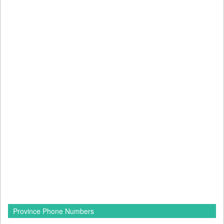
Province Phone Numbers