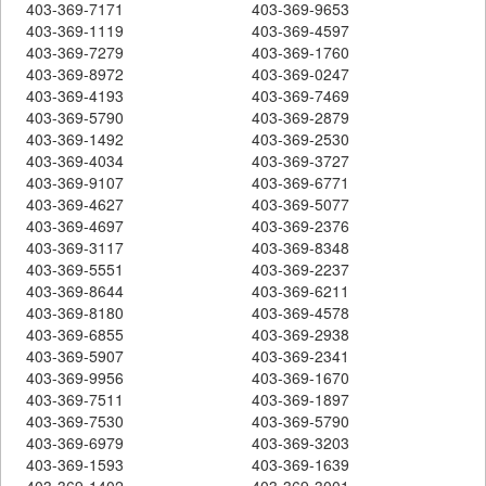
403-369-7171
403-369-9653
403-369-1119
403-369-4597
403-369-7279
403-369-1760
403-369-8972
403-369-0247
403-369-4193
403-369-7469
403-369-5790
403-369-2879
403-369-1492
403-369-2530
403-369-4034
403-369-3727
403-369-9107
403-369-6771
403-369-4627
403-369-5077
403-369-4697
403-369-2376
403-369-3117
403-369-8348
403-369-5551
403-369-2237
403-369-8644
403-369-6211
403-369-8180
403-369-4578
403-369-6855
403-369-2938
403-369-5907
403-369-2341
403-369-9956
403-369-1670
403-369-7511
403-369-1897
403-369-7530
403-369-5790
403-369-6979
403-369-3203
403-369-1593
403-369-1639
403-369-1402
403-369-3001