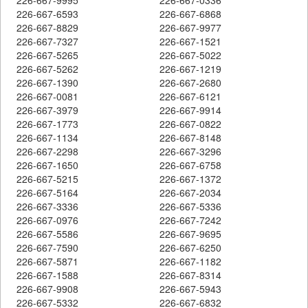
226-667-6593
226-667-6868
226-667-8829
226-667-9977
226-667-7327
226-667-1521
226-667-5265
226-667-5022
226-667-5262
226-667-1219
226-667-1390
226-667-2680
226-667-0081
226-667-6121
226-667-3979
226-667-9914
226-667-1773
226-667-0822
226-667-1134
226-667-8148
226-667-2298
226-667-3296
226-667-1650
226-667-6758
226-667-5215
226-667-1372
226-667-5164
226-667-2034
226-667-3336
226-667-5336
226-667-0976
226-667-7242
226-667-5586
226-667-9695
226-667-7590
226-667-6250
226-667-5871
226-667-1182
226-667-1588
226-667-8314
226-667-9908
226-667-5943
226-667-5332
226-667-6832