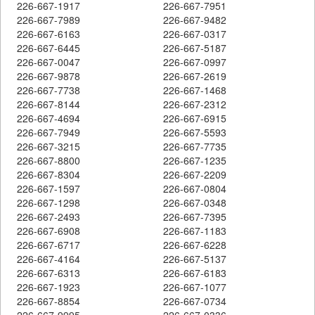
226-667-1917
226-667-7951
226-667-7989
226-667-9482
226-667-6163
226-667-0317
226-667-6445
226-667-5187
226-667-0047
226-667-0997
226-667-9878
226-667-2619
226-667-7738
226-667-1468
226-667-8144
226-667-2312
226-667-4694
226-667-6915
226-667-7949
226-667-5593
226-667-3215
226-667-7735
226-667-8800
226-667-1235
226-667-8304
226-667-2209
226-667-1597
226-667-0804
226-667-1298
226-667-0348
226-667-2493
226-667-7395
226-667-6908
226-667-1183
226-667-6717
226-667-6228
226-667-4164
226-667-5137
226-667-6313
226-667-6183
226-667-1923
226-667-1077
226-667-8854
226-667-0734
226-667-9995
226-667-0336