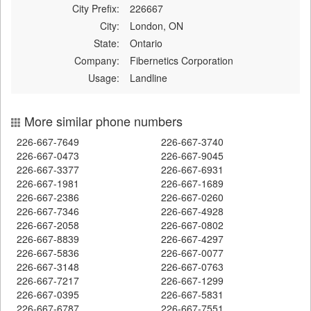
City Prefix:
226667
City:
London, ON
State:
Ontario
Company:
Fibernetics Corporation
Usage:
Landline
More similar phone numbers
226-667-7649
226-667-3740
226-667-0473
226-667-9045
226-667-3377
226-667-6931
226-667-1981
226-667-1689
226-667-2386
226-667-0260
226-667-7346
226-667-4928
226-667-2058
226-667-0802
226-667-8839
226-667-4297
226-667-5836
226-667-0077
226-667-3148
226-667-0763
226-667-7217
226-667-1299
226-667-0395
226-667-5831
226-667-6787
226-667-7551