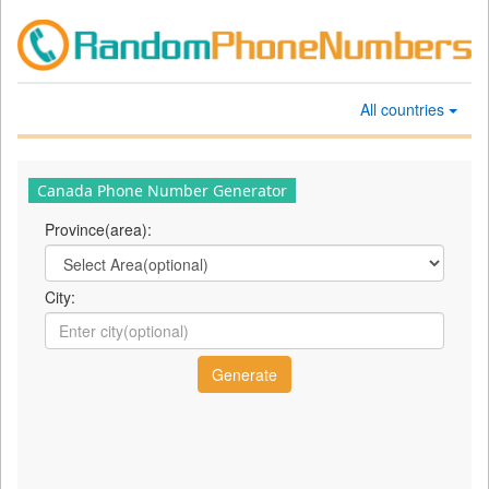
All countries
Canada Phone Number Generator
Province(area):
City: