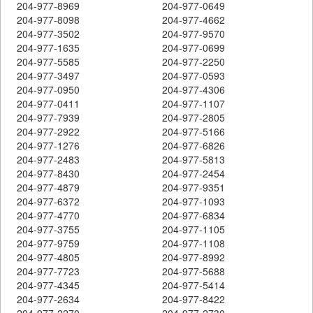
204-977-8969
204-977-0649
204-977-8098
204-977-4662
204-977-3502
204-977-9570
204-977-1635
204-977-0699
204-977-5585
204-977-2250
204-977-3497
204-977-0593
204-977-0950
204-977-4306
204-977-0411
204-977-1107
204-977-7939
204-977-2805
204-977-2922
204-977-5166
204-977-1276
204-977-6826
204-977-2483
204-977-5813
204-977-8430
204-977-2454
204-977-4879
204-977-9351
204-977-6372
204-977-1093
204-977-4770
204-977-6834
204-977-3755
204-977-1105
204-977-9759
204-977-1108
204-977-4805
204-977-8992
204-977-7723
204-977-5688
204-977-4345
204-977-5414
204-977-2634
204-977-8422
204-977-2270
204-977-2730