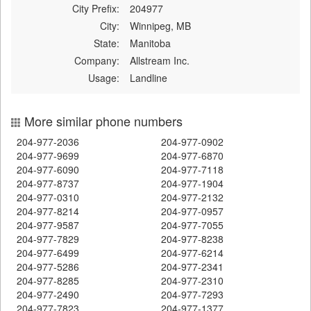
City Prefix:
204977
City:
Winnipeg, MB
State:
Manitoba
Company:
Allstream Inc.
Usage:
Landline
More similar phone numbers
204-977-2036
204-977-0902
204-977-9699
204-977-6870
204-977-6090
204-977-7118
204-977-8737
204-977-1904
204-977-0310
204-977-2132
204-977-8214
204-977-0957
204-977-9587
204-977-7055
204-977-7829
204-977-8238
204-977-6499
204-977-6214
204-977-5286
204-977-2341
204-977-8285
204-977-2310
204-977-2490
204-977-7293
204-977-7823
204-977-1377